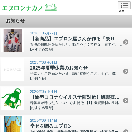
メニュー
お知らせ
2026年06月29日
【新商品】エプロン屋さんが作る「祭り襦袢」はじめました！
普段の機能性を活かした、動きやすくて粋な一着です。 浜松まつりはもちろん、夏祭りやイベントは、ビシッと粋に決めてみませんか？ ぜひチェックしてください！ 祭り襦袢（手拭い生地） 詳しくはこちら＞...
[おすすめ製品]
2025年08月01日
2025年夏季休業のお知らせ
平素よりご愛顧いただき、誠に有難うございます。 弊社は下記日程で休業をいたします。 休業期間中に頂戴したメール、FAXでのお問い合わせにつきましては 2025年08月18日(月) より、順次対...
[お知らせ]
2020年05月01日
【新型コロナウイルス予防対策】縫製技術をいかしてマスクの製作・販売を始めました
縫製屋が縫った布マスクです 特徴 【1】機能素材の生地を表生地に使っています綿100% 機能素材…汚れ分解、消臭、UVカット、抗菌 裏生地は白生地を使っています ゴム紐はお客様で...
[おすすめ製品]
2011年09月14日
幸せを贈るエプロン
1枚￥600-送料、振込手数料込で特価 風水 金運カラー