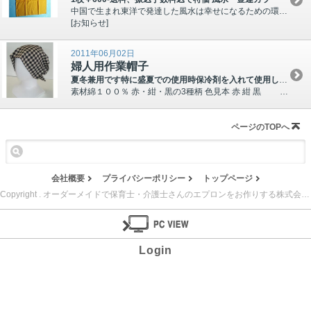
中国で生まれ東洋で発達した風水は幸せになるための環境のことです。中でも黄色は金運を招くカラーであなたの家庭を幸せに導きます。 現品限り お問い合わせはこちら
[お知らせ]
2011年06月02日
婦人用作業帽子
夏冬兼用です特に盛夏での使用時保冷剤を入れて使用しますと首元がヒンヤリして気持ちがよいです(日本製）
素材綿１００％ 赤・紺・黒の3種柄 色見本 赤 紺 黒 保冷剤はご家庭にある保冷剤をご利用くだ...
ページのTOPへ
会社概要
プライバシーポリシー
トップページ
Copyright . オーダーメイドで保育士・介護士さんのエプロンをお作りする株式会社 ナカノ縫製. All Rights Reserved.
Login