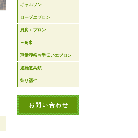
ギャルソン
ロープエプロン
厨房エプロン
三角巾
冠婚葬祭お手伝いエプロン
避難道具類
祭り襦袢
お問い合わせ