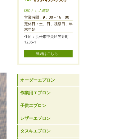
(株)ナカノ縫製
営業時間：9：00～16：00
定休日：土、日、祝祭日、年
末年始
住所：浜松市中央区笠井町
1235-1
オーダーエプロン
作業用エプロン
子供エプロン
レザーエプロン
タスキエプロン