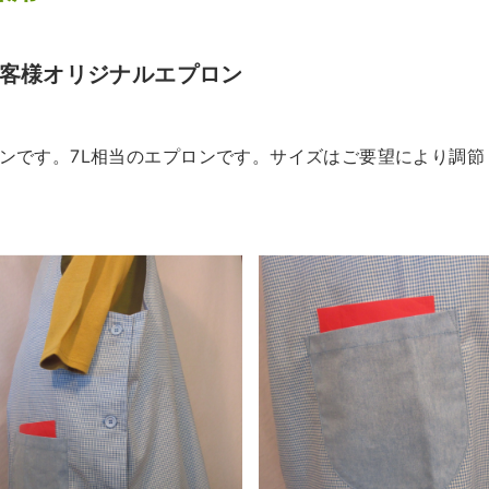
客様オリジナルエプロン
ンです。7L相当のエプロンです。サイズはご要望により調節