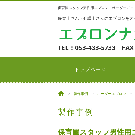
保育園スタッフ男性用エプロン オーダーメイ
保育士さん・介護士さんのエプロンをオ
TEL：053-433-5733 FAX
トップページ
製作事例
オーダーエプロン
製作事例
保育園スタッフ男性用