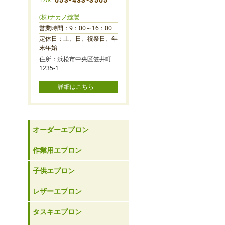
(株)ナカノ縫製
営業時間：9：00～16：00
定休日：土、日、祝祭日、年
末年始
住所：浜松市中央区笠井町
1235-1
オーダーエプロン
作業用エプロン
子供エプロン
レザーエプロン
タスキエプロン