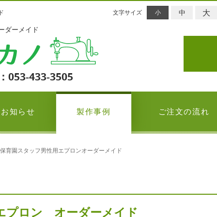
大
中
ド
文字サイズ
小
ーダーメイド
：053-433-3505
お知らせ
製作事例
ご注文の流れ
保育園スタッフ男性用エプロンオーダーメイド
エプロン オーダーメイド