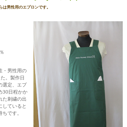
らは男性用のエプロンです。
％
性・男性用の
した。製作日
の選定、エプ
30日程かか
れた刺繍の出
にしていると
持ちです。