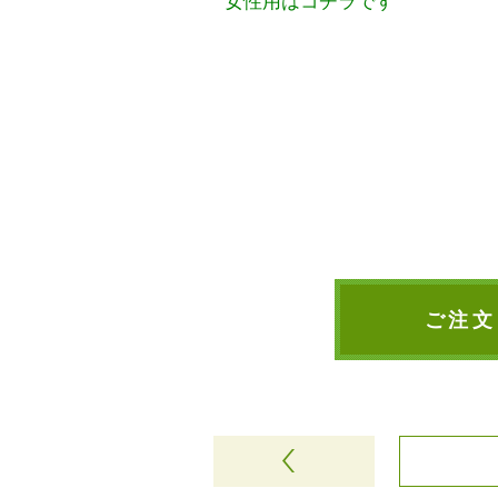
女性用はコチラです
ご注文